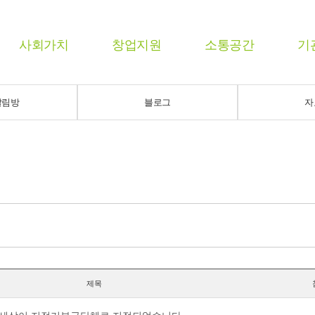
사회가치
창업지원
소통공간
기
알림방
블로그
자
제목