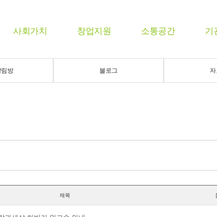
사회가치
창업지원
소통공간
기
알림방
블로그
자
제목