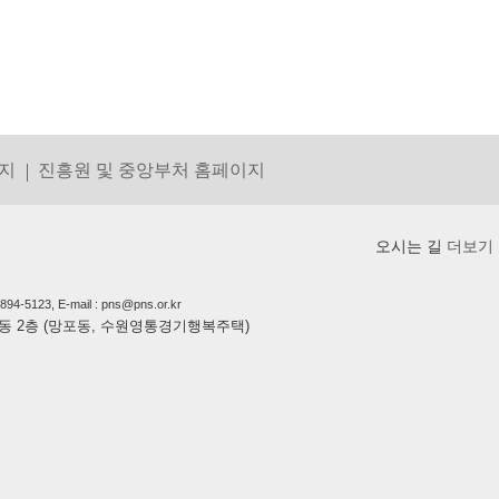
지
진흥원 및 중앙부처 홈페이지
오시는 길
더보기
5123, E-mail : pns@pns.or.kr
상가동 2층 (망포동, 수원영통경기행복주택)