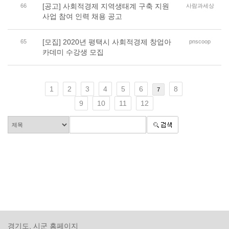
[공고] 사회적경제 지역생태계 구축 지원
66
사람과세상
사업 참여 인력 채용 공고
[모집] 2020년 평택시 사회적경제 창업아
65
pnscoop
카데미 수강생 모집
1
2
3
4
5
6
8
7
9
10
11
12
경기도, 시군 홈페이지