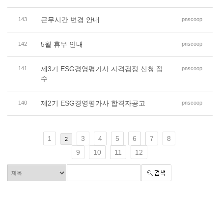
근무시간 변경 안내
143
pnscoop
5월 휴무 안내
142
pnscoop
제3기 ESG경영평가사 자격검정 신청 접
141
pnscoop
수
제2기 ESG경영평가사 합격자공고
140
pnscoop
1
3
4
5
6
7
8
2
9
10
11
12