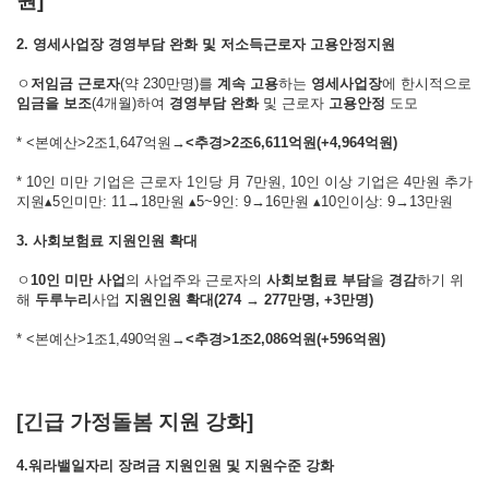
원]
2. 영세사업장 경영부담 완화 및 저소득근로자 고용안정지원
ㅇ
저임금 근로자
(약 230만명)를
계속 고용
하는
영세사업장
에 한시적으로
임금을 보조
(4개월)하여
경영부담 완화
및 근로자
고용안정
도모
* <본예산>2조1,647억원→
<
추경
>
2
조
6,611
억원
(+4,964
억원
)
* 10인 미만 기업은 근로자 1인당 月 7만원, 10인 이상 기업은 4만원 추가
지원▴5인미만: 11→18만원 ▴5~9인: 9→16만원 ▴10인이상: 9→13만원
3. 사회보험료 지원인원 확대
ㅇ
10
인 미만 사업
의 사업주와 근로자의
사회보험료 부담
을
경감
하기 위
해
두루누리
사업
지원인원 확대
(274
→
277
만명
, +3
만명
)
* <본예산>1조1,490억원→
<
추경
>
1
조
2,086
억원
(+596
억원
)
[긴급 가정돌봄 지원 강화]
4.워라밸일자리 장려금 지원인원 및 지원수준 강화