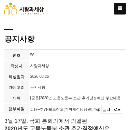
공지사항
번호
56
작성자
사람과세상
작성일자
2020-03-26
카테고리
공지사항
제목
[공통]2020년 고용노동부 소관 추가경정예산 주요내용
첨부파일
3.17--추경-보도참고(기획재정담당관).hwp
3월 17일, 국회 본회의에서 의결된
2020
년도 고용노동부 소관 추가
경정예산
은