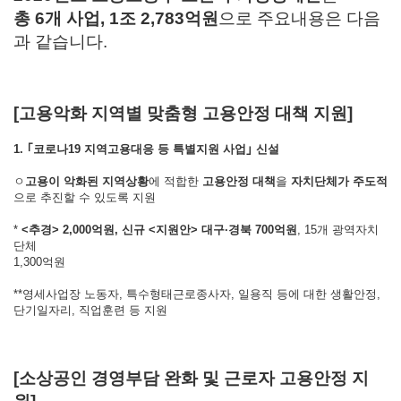
총
6
개 사업
, 1
조
2,783
억원
으로 주요내용은 다음
과 같습니다.
[고용악화 지역별 맞춤형 고용안정 대책 지원]
1. ｢
코로나
19
지역고용대응 등 특별지원 사업
｣
신설
ㅇ
고용이 악화된 지역상황
에 적합한
고용안정 대책
을
자치단체가 주도적
으로 추진할 수 있도록 지원
*
<
추경
> 2,000
억원
,
신규
<
지원안
>
대구
·
경북
700
억원
, 15개 광역자치
단체
1,300억원
**영세사업장 노동자, 특수형태근로종사자, 일용직 등에 대한 생활안정,
단기일자리, 직업훈련 등 지원
[소상공인 경영부담 완화 및 근로자 고용안정 지