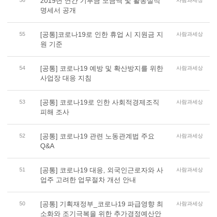
2019년 연간 기부금 모금액 및 활동실적
56
사람과세상
명세서 공개
[공통]코로나19로 인한 휴업 시 지원금 지
55
사람과세상
원 기준
[공통] 코로나19 예방 및 확산방지를 위한
54
사람과세상
사업장 대응 지침
[공통] 코로나19로 인한 사회적경제조직
53
사람과세상
피해 조사
[공통] 코로나19 관련 노동관계법 주요
52
사람과세상
Q&A
[공통] 코로나19 대응, 외국인근로자와 사
51
사람과세상
업주 고려한 업무절차 개선 안내
[공통] 기획재정부_코로나19 파급영향 최
50
사람과세상
소화와 조기극복을 위한 추가경정예산안