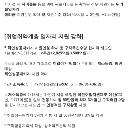
ㅇ
가정 내 자녀돌봄
등을 위해 근로시간을 단축하는 경우 지원되는
워라
밸일자리
장려금
지원인원 확대 및 지원수준 강화(7,500명 → 2만명, +1.25만명)
[취업취약계층 일자리 지원 강화]
5.취업성공패키지 지원인원 확대 및 구직촉진수당 한시적 재도입
<본예산>2,317억원→
<
추경
>
2,825
억원
(+508
억원
)
ㅇ소비심리 및 경기위축으로
취업여건 악화
가 우려되는
저소득층
,
청년
대상
취업성공패키지
지원 확대
* ▴
저소득층
: 5 → 7만명
(+2
만명
)
▴
청년
: 5 → 8만명
(+3
만명
)
ㅇ
저소득층
에 대해서는 하반기 시행 예정인
국민취업지원제도 예산
('20
년, 2,771억원)을 일부
전용
하여
월
50
만원씩 최대
3
개월
간
구직촉진수당
을 한시적으로 재도입 ⇒
안정적인 구직활동
지원
* 취업성공패키지 3단계 진행 시 월 50만원*최대 3개월 지원
* 구직활동계획서 작성, 상호의무협약 체결