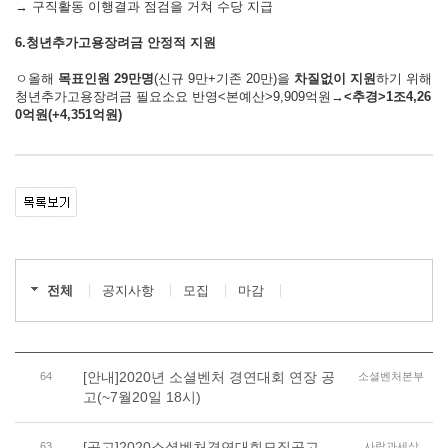
→ 구직활동 이행결과 점검을 거쳐 수당 지급
6.청년추가고용장려금 안정적 지원
ㅇ올해
목표인원
29
만명
(신규 9만+기존 20만)을
차질없이 지원
하기 위해
청년추가고용장려금 필요소요 반영<본예산>9,909억원→
<
추경
>
1
조
4,26
0
억원
(+4,351
억원
)
전체
공지사항
모집
마감
[안내]2020년 소셜벤처 경연대회 연장 공
64
소셜벤처본부
고(~7월20일 18시)
[공고]2020소셜벤처경연대회모집공고
63
사람과세상